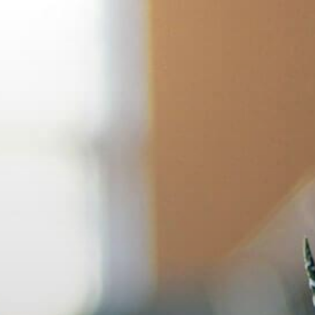
コ
ン
テ
ン
ツ
へ
ス
キ
ッ
プ