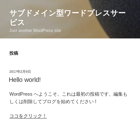
サブドメイン型ワードプレスサー
ビス
Just another WordPress site
投稿
投
2017年2月9日
稿
Hello world!
日:
WordPress へようこそ。これは最初の投稿です。編集も
しくは削除してブログを始めてください !
ココをクリック！